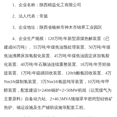
1、企业名称：陕西精益化工有限公司
2、法人代表：常懿
3、企业地址：陕西省榆林市神木市锦界工业园区
4、企业生产规模：120万吨/年新型原煤热解装置（已
建成60万吨）、55万吨/年煤焦油预处理装置、50万吨/年煤
焦油沸腾床加氢裂化装置、45万吨/年煤焦油固定床加氢裂
化装置、40万吨/年石脑油连续重整装置、18万吨/年芳烃抽
提装置、1万吨/年硫磺回收装置、120t/h酚氨回收装置、4万
Nm3/h煤制氢装置、3万Nm3/h氢提纯等装置，10万吨/年甲
醇装置，配套建设3×240th锅炉+2×50MW机组（以荒煤气为
主要原料）自备动力站、2×40.5MVA矮烟罩半密闭型硅铁矿
热炉、储运设施及生产辅助设施等配套工程。