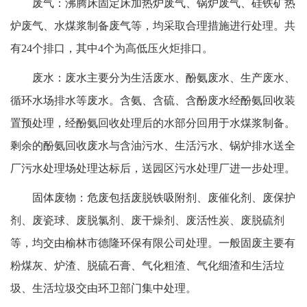
废气：沸腾床固定床加热炉废气、锅炉废气、硅铁矿热
炉废气、水煤浆制备废气等，均采取合理措施进行处理。共
有24个排口，其中4个为高低压火炬排口。
废水：废水主要分为生活废水、酚氨废水、生产废水、
循环水场排水等废水。含氨、含硫、含酚废水经酚氨回收装
置预处理，经酚氨回收处理后的水部分回用于水煤浆制备。
剩余的酚氨回收废水与含油污水、生活污水、锅炉排水送全
厂污水处理场处理达标后，送园区污水处理厂进一步处理。
固体废物：危废包括废脱铁吸附剂、废催化剂、废保护
剂、废瓷球、废脱氯剂、废干燥剂、废活性炭、废脱硫剂
等，均交由榆林市德隆环保有限公司处理。一般固废主要有
粉煤灰、炉渣、脱硫石膏、气化粗渣、气化细渣和生活垃
圾、生活垃圾交由环卫部门集中处理。