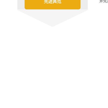
并先
先进典范