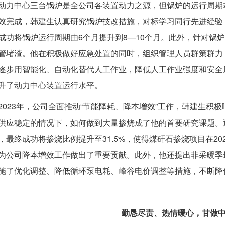
动力中心三台锅炉是全公司各装置动力之源，但锅炉的运行周期
效完成，韩建生认真研究锅炉技改措施，对标学习同行先进经验
成功将锅炉运行周期由6个月提升到8—10个月。此外，针对锅
管堵渣。他在积极做好应急处置的同时，组织管理人员群策群力
逐步用智能化、自动化替代人工作业，降低人工作业强度和安全
升了动力中心装置运行水平。
2023年，公司全面推动“节能降耗、降本增效”工作，韩建生
供应稳定的情况下，如何做到大量掺烧成了他的首要研究课题。
，最终成功将掺烧比例提升至31.5%，使得煤矸石掺烧项目在2
为公司降本增效工作做出了重要贡献。此外，他还提出非采暖季最
施了优化调整、降低循环泵电耗、峰谷电价调整等措施，不断降
勤恳尽责、热情暖心，甘做