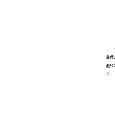
展理
他经
斗、