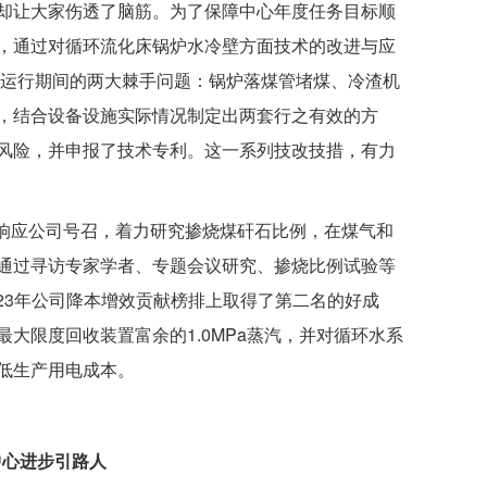
却让大家伤透了脑筋。为了保障中心年度任务目标顺
，通过对循环流化床锅炉水冷壁方面技术的改进与应
炉运行期间的两大棘手问题：锅炉落煤管堵煤、冷渣机
，结合设备设施实际情况制定出两套行之有效的方
风险，并申报了技术专利。这一系列技改技措，有力
积极响应公司号召，着力研究掺烧煤矸石比例，在煤气和
通过寻访专家学者、专题会议研究、掺烧比例试验等
023年公司降本增效贡献榜排上取得了第二名的好成
大限度回收装置富余的1.0MPa蒸汽，并对循环水系
低生产用电成本。
中心进步引路人