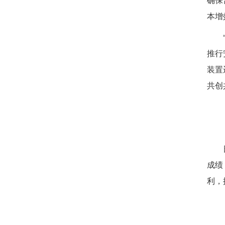
本增
推行
装置
共创
成绩
利，