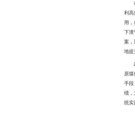
利高
用，
下渣
案，
地提
原煤
手段
绩，
统实