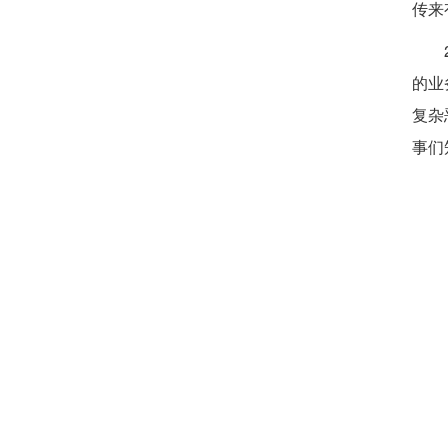
传来
的业
复杂
事们