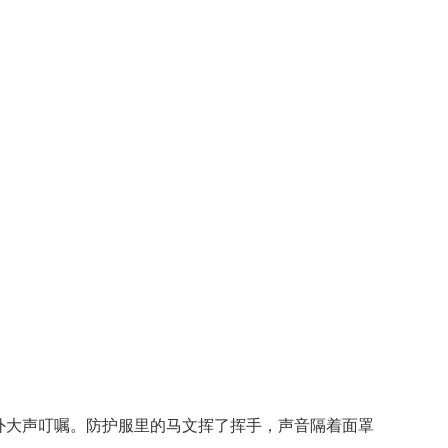
外大声叮嘱。防护服里的马文挥了挥手，声音隔着面罩