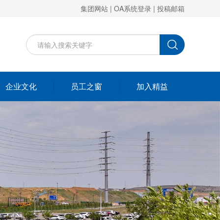
集团网站
|
OA系统登录
|
投稿邮箱
企业文化
员工之窗
加入精益