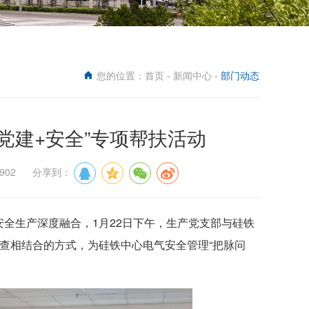
您的位置：
首页
-
新闻中心
-
部门动态
党建+安全”专项帮扶活动
：902 分享到：
安全生产深度融合，1月22日下午，生产党支部与硅铁
排查相结合的方式，为硅铁中心电气安全管理“把脉问