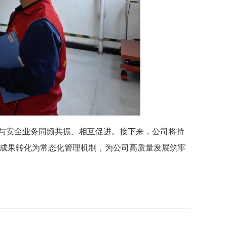
与安全业务同频共振、相互促进。接下来，公司将持
扶成果转化为常态化管理机制，为公司高质量发展筑牢